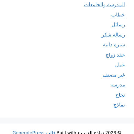
المدرسة والجامعات
خطاب
رسائل
رسالة شكر
سيرة ذاتية
عقد زواج
عمل
غير مصنف
مدرسة
نجاح
نماذج
© 2026 نماذج العرب
• Built with
قالب GeneratePress