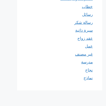
خطاب
رسائل
رسالة شكر
سيرة ذاتية
عقد زواج
عمل
غير مصنف
مدرسة
نجاح
نماذج