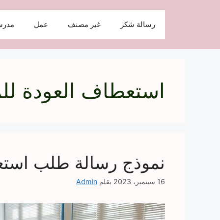
نتقل
لى
رسالة شكر
غير مصنف
عمل
مدرس
لمحتوى
استعطاف العودة لل
نموذج رسالة طلب استع
16 سبتمبر، 2023
بقلم
Admin