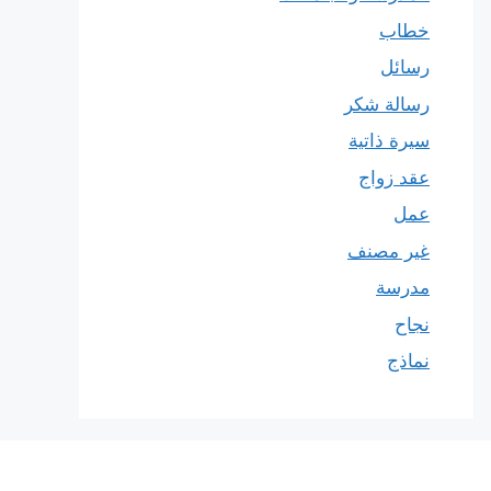
خطاب
رسائل
رسالة شكر
سيرة ذاتية
عقد زواج
عمل
غير مصنف
مدرسة
نجاح
نماذج