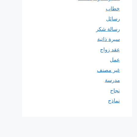
خطاب
رسائل
رسالة شكر
سيرة ذاتية
عقد زواج
عمل
غير مصنف
مدرسة
نجاح
نماذج