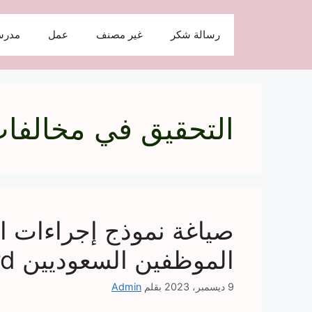
نتقل
لى
رسالة شكر
غير مصنف
عمل
مدرس
لمحتوى
التحقيق في مخالفا
صياغة نموذج إجراءات ال
الموظفين السعوديين word
9 ديسمبر، 2023
بقلم
Admin