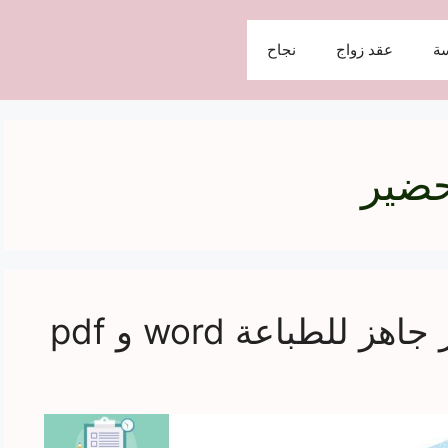
ة
عقد زواج
نجاح
حضير
لطباعة word و pdf