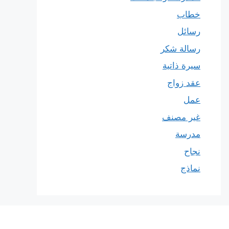
خطاب
رسائل
رسالة شكر
سيرة ذاتية
عقد زواج
عمل
غير مصنف
مدرسة
نجاح
نماذج