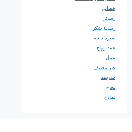
خطاب
رسائل
رسالة شكر
سيرة ذاتية
عقد زواج
عمل
غير مصنف
مدرسة
نجاح
نماذج