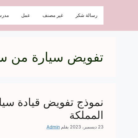
نتقل
لى
رسالة شكر
غير مصنف
عمل
مدرس
لمحتوى
تفويض سيارة من س
نموذج تفويض قيادة سيا
المملكة
23 ديسمبر، 2023
بقلم
Admin