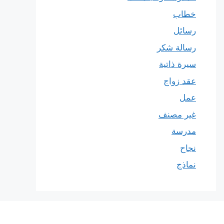
خطاب
رسائل
رسالة شكر
سيرة ذاتية
عقد زواج
عمل
غير مصنف
مدرسة
نجاح
نماذج