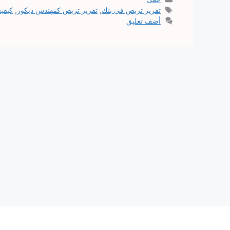
الوسوم
تقرير تربص في بنك
,
تقرير تربص كمهندس ديكور
,
كيفية
أضف تعليق