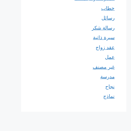
خطاب
رسائل
رسالة شكر
سيرة ذاتية
عقد زواج
عمل
غير مصنف
مدرسة
نجاح
نماذج