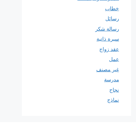
خطاب
رسائل
رسالة شكر
سيرة ذاتية
عقد زواج
عمل
غير مصنف
مدرسة
نجاح
نماذج