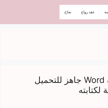
ة
عقد زواج
نجاح
أقوى نموذج طلب علاوة Word جاهز للتحميل
لكتابته