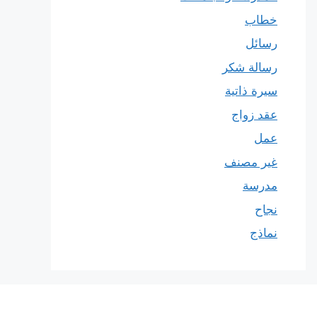
خطاب
رسائل
رسالة شكر
سيرة ذاتية
عقد زواج
عمل
غير مصنف
مدرسة
نجاح
نماذج