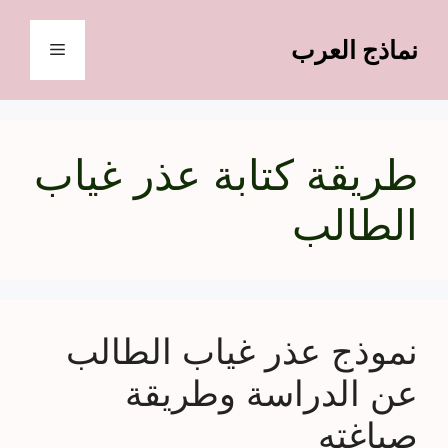
نتقل
لى
نماذج العرب
القائمة
لمحتوى
طريقة كتابة عذر غياب
الطالب
نموذج عذر غياب الطالب
عن الدراسة وطريقة
صياغته