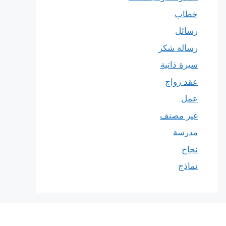
خطاب
رسائل
رسالة شكر
سيرة ذاتية
عقد زواج
عمل
غير مصنف
مدرسة
نجاح
نماذج