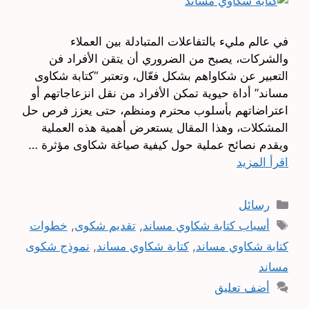
في عالم مليء بالتفاعلات المتبادلة بين العملاء
والشركات، يصبح من الضروري أن يتقن الأفراد فن
التعبير عن شكاواهم بشكل فعّال، وتعتبر “كتابة شكاوى
مساند” أداة حيوية تمكن الأفراد من نقل انزعاجاتهم أو
اعتراضاتهم بأسلوب محترم ومنظم، حتى يعزز فرص حل
المشكلات، وهذا المقال يستعرض أهمية هذه العملية
ويقدم نصائح عملية حول كيفية صياغة شكاوى مؤثرة …
اقرأ المزيد
التصنيفات
رسائل
الوسوم
أسباب كتابة شكاوي مساند
,
تقديم شكوى
,
خطوات
كتابة شكاوي مساند
,
كتابة شكاوي مساند
,
نموذج شكوى
مساند
أضف تعليق