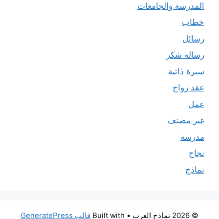
المدرسة والجامعات
خطاب
رسائل
رسالة شكر
سيرة ذاتية
عقد زواج
عمل
غير مصنف
مدرسة
نجاح
نماذج
© 2026 نماذج العرب
• Built with
قالب GeneratePress