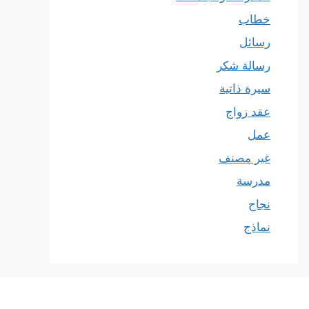
خطاب
رسائل
رسالة شكر
سيرة ذاتية
عقد زواج
عمل
غير مصنف
مدرسة
نجاح
نماذج