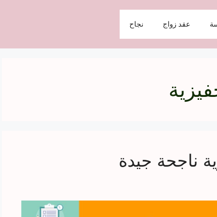
ة
عقد زواج
نجاح
فيزية
ة ناجحة جيدة