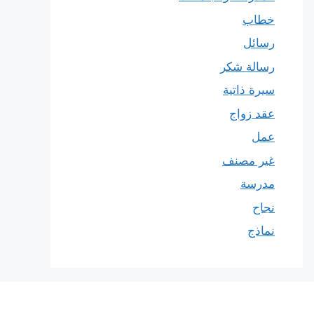
خطاب
رسائل
رسالة شكر
سيرة ذاتية
عقد زواج
عمل
غير مصنف
مدرسة
نجاح
نماذج