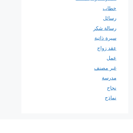
خطاب
رسائل
رسالة شكر
سيرة ذاتية
عقد زواج
عمل
غير مصنف
مدرسة
نجاح
نماذج