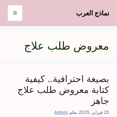
نتقل
لى
نماذج العرب
القائمة
لمحتوى
معروض طلب علاج
بصيغة احترافية.. كيفية
كتابة معروض طلب علاج
جاهز
25 فبراير، 2025
بقلم
Admin