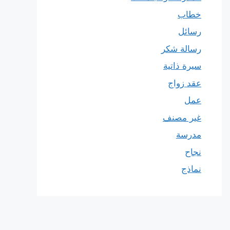
خطاب
رسائل
رسالة شكر
سيرة ذاتية
عقد زواج
عمل
غير مصنف
مدرسة
نجاح
نماذج