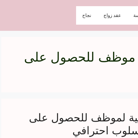
ة
عقد زواج
نجاح
 موظف للحصول على
كية لموظف للحصول على
أسلوب احترافي