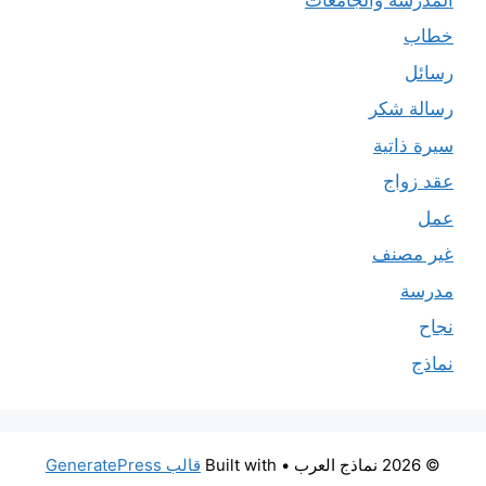
خطاب
رسائل
رسالة شكر
سيرة ذاتية
عقد زواج
عمل
غير مصنف
مدرسة
نجاح
نماذج
© 2026 نماذج العرب
• Built with
قالب GeneratePress