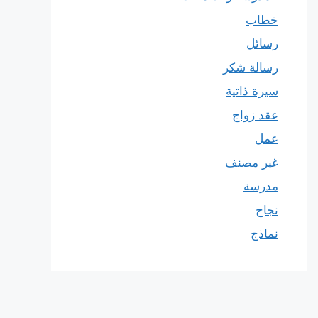
خطاب
رسائل
رسالة شكر
سيرة ذاتية
عقد زواج
عمل
غير مصنف
مدرسة
نجاح
نماذج