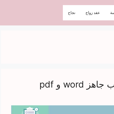
ة
عقد زواج
نجاح
wor و pdf