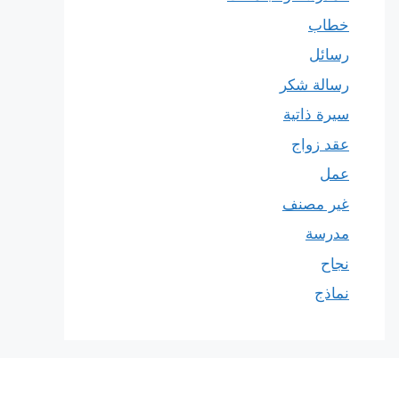
خطاب
رسائل
رسالة شكر
سيرة ذاتية
عقد زواج
عمل
غير مصنف
مدرسة
نجاح
نماذج