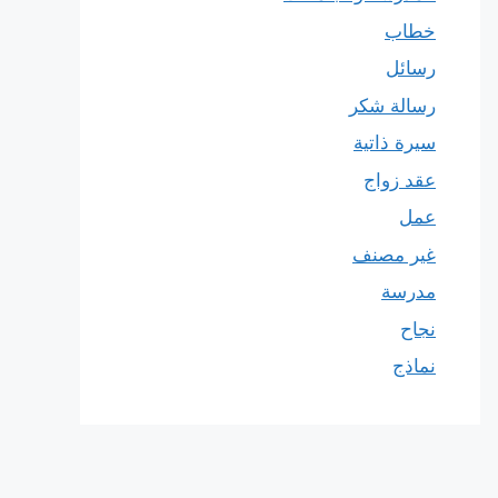
خطاب
رسائل
رسالة شكر
سيرة ذاتية
عقد زواج
عمل
غير مصنف
مدرسة
نجاح
نماذج