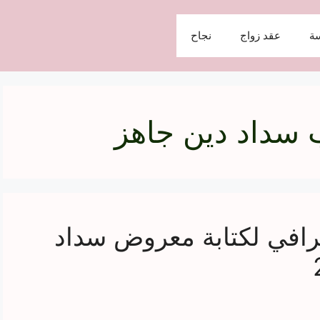
ة
عقد زواج
نجاح
سداد دين جاهز
رافي لكتابة معروض سداد