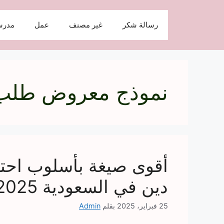
نتقل
لى
رسالة شكر
غير مصنف
عمل
مدرس
لمحتوى
نموذج معروض طلب 
أقوى صيغة بأسلوب احت
دين في السعودية 2025
25 فبراير، 2025
بقلم
Admin