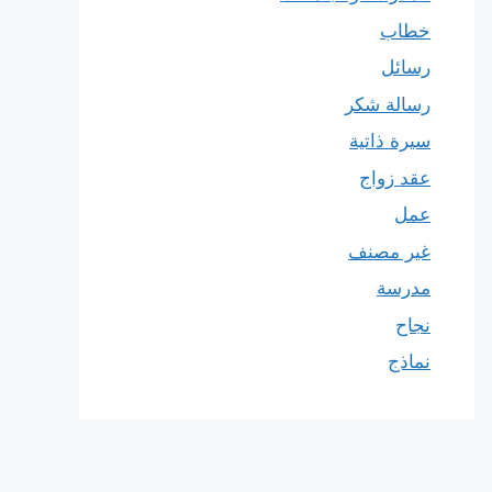
خطاب
رسائل
رسالة شكر
سيرة ذاتية
عقد زواج
عمل
غير مصنف
مدرسة
نجاح
نماذج