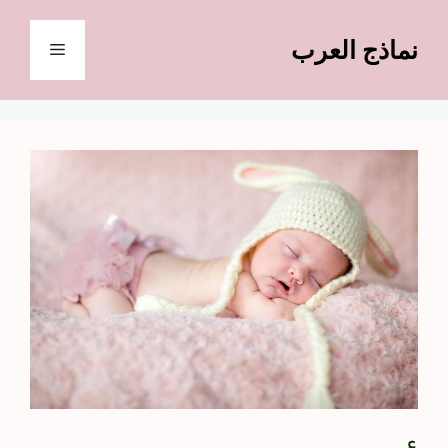
نتقل
لى
نماذج العرب
القائمة
لمحتوى