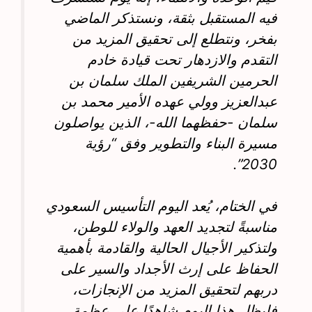
فيه المستقبل بثقة، ونستذكر الماضي
بفخر، ونتطلع إلى تحقيق المزيد من
التقدم والازدهار تحت قيادة خادم
الحرمين الشريفين الملك سلمان بن
عبدالعزيز وولي عهده الأمير محمد بن
سلمان -حفظهما الله-، الذين يواصلون
مسيرة البناء والتطوير وفق “رؤية
2030”.
في الختام، يُعد اليوم التأسيس السعودي
مناسبةً لتجديد العهد والولاء للوطن،
ولتذكير الأجيال الحالية والقادمة بأهمية
الحفاظ على إرث الأجداد والسير على
دربهم لتحقيق المزيد من الإنجازات،
فليظل هذا اليوم شاهدًا على عظمة