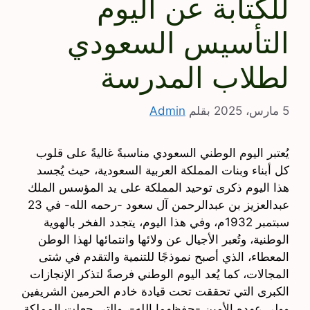
للكتابة عن اليوم
التأسيس السعودي
لطلاب المدرسة
5 مارس، 2025
بقلم
Admin
يُعتبر اليوم الوطني السعودي مناسبةً غاليةً على قلوب
كل أبناء وبنات المملكة العربية السعودية، حيث يُجسد
هذا اليوم ذكرى توحيد المملكة على يد المؤسس الملك
عبدالعزيز بن عبدالرحمن آل سعود -رحمه الله- في 23
سبتمبر 1932م، وفي هذا اليوم، يتجدد الفخر بالهوية
الوطنية، وتُعبر الأجيال عن ولائها وانتمائها لهذا الوطن
المعطاء، الذي أصبح نموذجًا للتنمية والتقدم في شتى
المجالات، كما يُعد اليوم الوطني فرصةً لتذكر الإنجازات
الكبرى التي تحققت تحت قيادة خادم الحرمين الشريفين
وولي عهده الأمين -حفظهما الله-، والتي جعلت المملكة