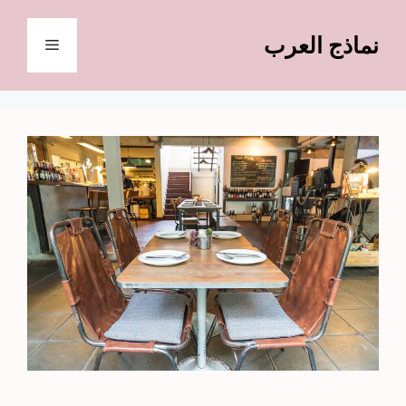
نتقل
لى
نماذج العرب
القائمة
لمحتوى