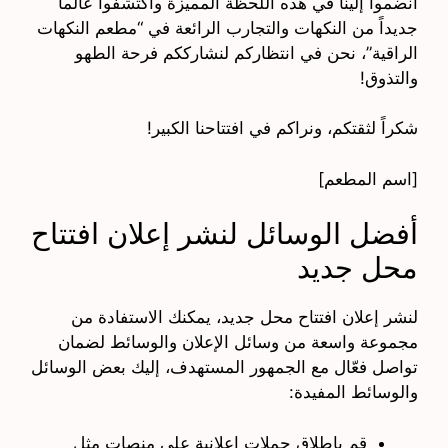
انضموا إلينا في هذه اللحظة المميزة واكتشفوا عالماً
جديداً من النكهات والتجارب الرائعة في “مطعم النكهات
الراقية”، نحن في انتظاركم لنشارككم فرحة الطهو
والتذوق!
شكراً لثقتكم، ونراكم في افتتاحنا الكبير!
[اسم المطعم]
أفضل الوسائل لنشر إعلان افتتاح
محل جديد
لنشر إعلان افتتاح محل جديد، يمكنك الاستفادة من
مجموعة واسعة من وسائل الإعلان والوسائط لضمان
تواصل فعّال مع الجمهور المستهدف، إليك بعض الوسائل
والوسائط المفيدة:
قم بإطلاق حملات إعلانية على منصات مثل