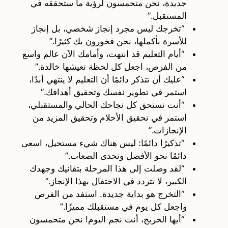
جديدة، نحن متحمسون لرؤية ما ستحققه في
المستقبل.”
“تخرجك ليس مجرد إنجاز شخصي، بل إنجاز
للأسرة بأكملها، نحن فخورون بك كثيرًا.”
“أيام التعليم قد انتهت، وأمامك الآن عالم واسع
من الفرص، اجعل كل لحظة تعيشها خالدة.”
“عليك أن تتذكر دائمًا أن التعليم لا ينتهي أبدًا،
استمر في تطوير نفسك وتحقيق أهدافك.”
“أنت تستحق كل نجاحك الحالي والمستقبلي،
استمر في تحقيق الأحلام وتحقيق المزيد من
الإنجازات.”
“تذكيرًا دائمًا: ليس هناك شيء مستحيل، اسعى
دائمًا نحو الأفضل وتحدى الصعاب.”
“لقد وصلت إلى هذا المرحلة بتفانيك وجهدك
الكبير، لا تتردد في الاحتفال بهذا الإنجاز.”
“التخرج هو بداية جديدة. استفد من الفرص
واجعل كل يوم في مستقبلك مميزًا.”
“أيها الخريج، أنت نجم اليوم! نحن متحمسون