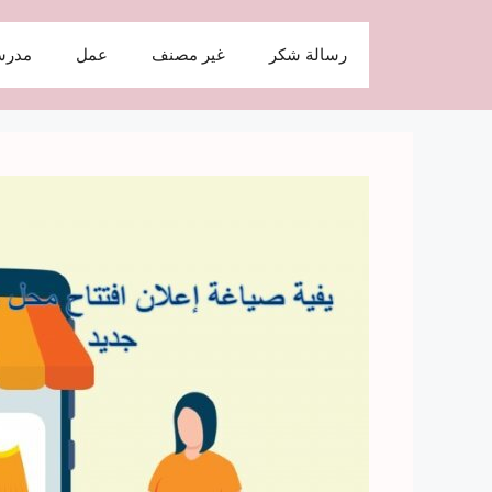
نتقل
لى
رسالة شكر
غير مصنف
عمل
مدرس
لمحتوى