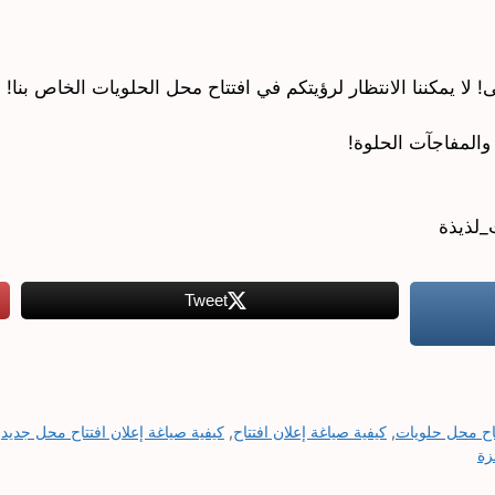
 لا يمكننا الانتظار لرؤيتكم في افتتاح محل الحلويات الخاص بنا!
والمفاجآت الحلوة!
_لذيذة
Tweet
تاح محل حلويات
,
كيفية صياغة إعلان افتتاح
,
كيفية صياغة إعلان افتتاح محل جديد
زة