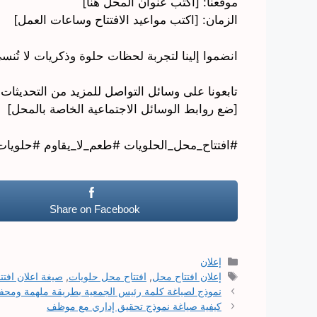
موقعنا: [اكتب عنوان المحل هنا]
الزمان: [اكتب مواعيد الافتتاح وساعات العمل]
انضموا إلينا لتجربة لحظات حلوة وذكريات لا تُنسى!
تابعونا على وسائل التواصل للمزيد من التحديثات 
[ضع روابط الوسائل الاجتماعية الخاصة بالمحل]
#افتتاح_محل_الحلويات #طعم_لا_يقاوم #حلويات
Share on Facebook
التصنيفات
إعلان
الوسوم
إعلان افتتاح محل
,
افتتاح محل حلويات
,
صيغة اعلان افت
نموذج لصياغة كلمة رئيس الجمعية بطريقة ملهمة ومحف
كيفية صياغة نموذج تحقيق إداري مع موظف