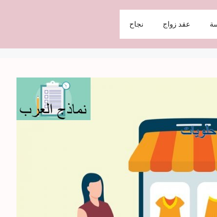
ة
عقد زواج
نجاح