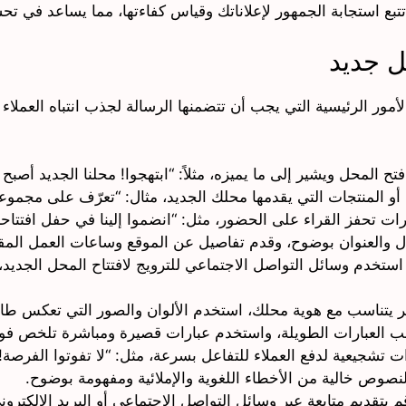
تبع استجابة الجمهور لإعلاناتك وقياس كفاءتها، مما يساعد في تحس
ل جديد
مور الرئيسية التي يجب أن تتضمنها الرسالة لجذب انتباه العملاء
ح المحل ويشير إلى ما يميزه، مثلاً: “ابتهجوا! محلنا الجديد أصبح 
 أو المنتجات التي يقدمها محلك الجديد، مثال: “تعرّف على مجموعت
رات تحفز القراء على الحضور، مثل: “انضموا إلينا في حفل افتتاح
ل والعنوان بوضوح، وقدم تفاصيل عن الموقع وساعات العمل المق
استخدم وسائل التواصل الاجتماعي للترويج لافتتاح المحل الجدي
نظر يتناسب مع هوية محلك، استخدم الألوان والصور التي تعكس ط
نب العبارات الطويلة، واستخدم عبارات قصيرة ومباشرة تلخص فو
 تشجيعية لدفع العملاء للتفاعل بسرعة، مثل: “لا تفوتوا الفرصة! ز
النصوص خالية من الأخطاء اللغوية والإملائية ومفهومة بوضوح.
قم بتقديم متابعة عبر وسائل التواصل الاجتماعي أو البريد الإلكترو