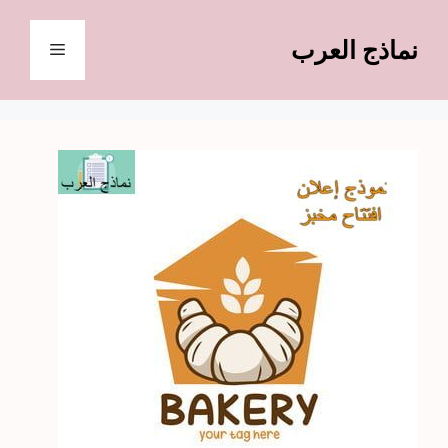
نتقل
لى
نماذج العرب
القائمة
لمحتوى