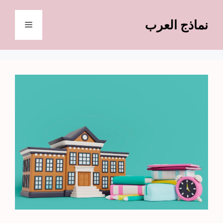
نتقل
لى
نماذج العرب
القائمة
لمحتوى