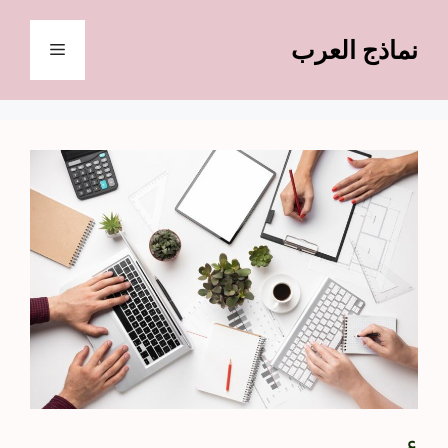
نتقل
لى
نماذج العرب
القائمة
لمحتوى