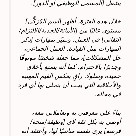
يشغل [المسمى الوظيفي أو الدور].
خلال هذه الفترة، أظهر [اسم المُزكَّى]
مستوى عاليًا من [الأمانة/الجدية/الالتزام/
التفاني] في العمل، وتميّز بمهارات [ذكر
المهارات مثل القيادة، العمل الجماعي،
حل المشكلات]، مما جعله شخصًا موثوقًا
وجديرًا بالاحترام. كما أنه يتمتع بأخلاق
حميدة وسلوك راقٍ يعكس القيم المهنية
والأخلاقية التي يجب أن يتحلى بها أي فرد
في مجاله.
بناءً على معرفتي به وتعاملاتي معه،
أوصي به بكل ثقة لأي [وظيفة/منحة/
فرصة] يرى نفسه مناسبًا لها، وأعتقد أنه