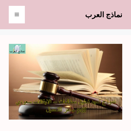
نتقل
لى
نماذج العرب
القائمة
لمحتوى