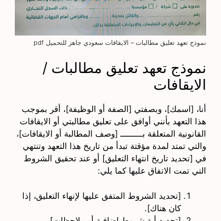
نموذج تعهد تعليق مطالبات – الايقافات سعودي جاهز للتحميل pdf
نموذج تعهد تعليق مطالبات /
الايقافات
أنا، [اسمك]، وبصفتي [الصفة أو الوظيفة]، أقر بموجب
هذا التعهد بأنني أوافق على تعليق مطالبتي أو الايقافات
القانونية المتعلقة بـــــــــ [وصف المطالبة أو الايقافات]،
والتي تمتد لمدة مؤقتة تبدأ من تاريخ هذا التعهد وتنتهي
في [تحديد تاريخ انتهاء التعليق] أو عند تحقيق الشروط
التي تمت الاتفاق عليها كما يلي:
[تحديد الشروط المتفق عليها لإنهاء التعليق، إذا
كان هناك].
[تحديد أية شروط إضافية أو ملاحظات].