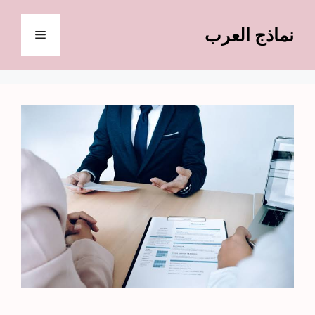
نتقل
لى
نماذج العرب
القائمة
لمحتوى