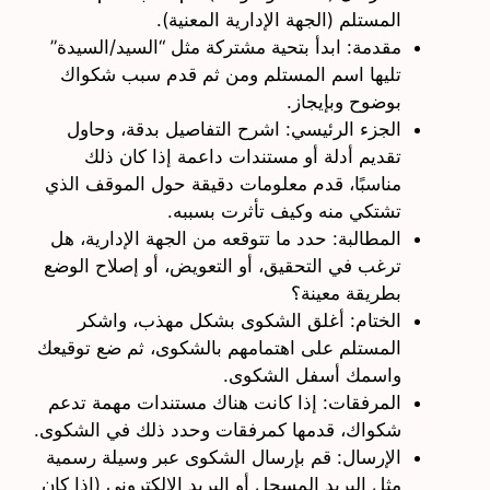
المستلم (الجهة الإدارية المعنية).
مقدمة: ابدأ بتحية مشتركة مثل “السيد/السيدة”
تليها اسم المستلم ومن ثم قدم سبب شكواك
بوضوح وبإيجاز.
الجزء الرئيسي: اشرح التفاصيل بدقة، وحاول
تقديم أدلة أو مستندات داعمة إذا كان ذلك
مناسبًا، قدم معلومات دقيقة حول الموقف الذي
تشتكي منه وكيف تأثرت بسببه.
المطالبة: حدد ما تتوقعه من الجهة الإدارية، هل
ترغب في التحقيق، أو التعويض، أو إصلاح الوضع
بطريقة معينة؟
الختام: أغلق الشكوى بشكل مهذب، واشكر
المستلم على اهتمامهم بالشكوى، ثم ضع توقيعك
واسمك أسفل الشكوى.
المرفقات: إذا كانت هناك مستندات مهمة تدعم
شكواك، قدمها كمرفقات وحدد ذلك في الشكوى.
الإرسال: قم بإرسال الشكوى عبر وسيلة رسمية
مثل البريد المسجل أو البريد الإلكتروني (إذا كان