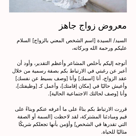
معروض زواج جاهز
السيد/ السيدة [اسم الشخص المعني بالزواج] السلام
عليكم ورحمة الله وبركاته،
أتوجه إليكم بأخلص المشاعر وأعظم التقدير، وأود أن
أعبر عن رغبتي في الارتباط بكم بصفة رسمية من خلال
عقد الزواج، أنا [اسمك] وأنا [وصف بسيط عن نفسك]
وأعيش حاليًا في [مكان إقامتك]، وأعمل كـ [وظيفتك]،
وأنا [وصف لحالتك الاجتماعية الحالية].
قررت الارتباط بكم بناءً على ما أعرفه عنكم وبناءً على
قيم ومبادئنا المشتركة، لقد لاحظت [السمة أو الصفة
التي تقدرها في الشخص] وأؤمن بأنها تجعلكم شريكًا
مثاليًا للحياة.