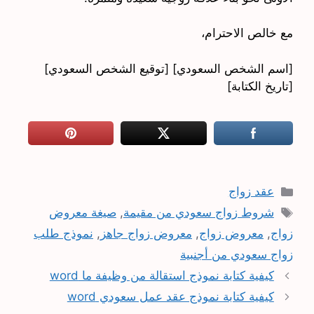
مع خالص الاحترام،
[اسم الشخص السعودي] [توقيع الشخص السعودي]
[تاريخ الكتابة]
التصنيفات
عقد زواج
الوسوم
شروط زواج سعودي من مقيمة
,
صيغة معروض
زواج
,
معروض زواج
,
معروض زواج جاهز
,
نموذج طلب
زواج سعودي من أجنبية
كيفية كتابة نموذج استقالة من وظيفة ما word
كيفية كتابة نموذج عقد عمل سعودي word