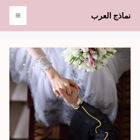
نتقل
لى
نماذج العرب
القائمة
لمحتوى