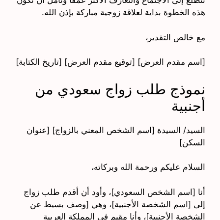
نتطلع إلى الاجتماع والتعارف الأكثر عمقًا ونأمل أن تكون
هذه الخطوة بداية لعلاقة زوجية مباركة بإذن الله.
مع خالص التقدير،
[اسم مقدم العرض] [توقيع مقدم العرض] [تاريخ الكتابة]
نموذج طلب زواج سعودي من
أجنبية
السيد/ السيدة [اسم الشخص المعني بالزواج] [عنوان
السكن]
السلام عليكم ورحمة الله وبركاته،
أنا [اسم الشخص السعودي]، وأود أن أقدم طلب زواج
إلى [اسم الشخصة الأجنبية]، وهي [وصف بسيط عن
الشخصة الأجنبية]، وأنا مقيم في المملكة العربية