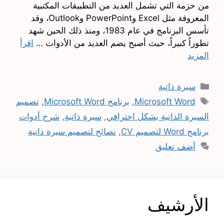
من حزمة التي تشمل العديد من التطبيقات المكتبية
المعروفة مثل Excel وPowerPoint وOutlook، وقد
تأسس البرنامج في عام 1983، ومنذ ذلك الحين شهد
تطوراً كبيراً، حيث أصبح يضم العديد من الأدوات …
اقرأ
المزيد
التصنيفات
سيرة ذاتية
الوسوم
Microsoft Word
,
برنامج Microsoft Word
,
تصميم
السيرة الذاتية بشكل احترافي
,
سيرة ذاتية
,
شرح أدوات
برنامج Word لتصميم CV
,
نصائح لتصميم سيرة ذاتية
أضف تعليق
الأرشيف